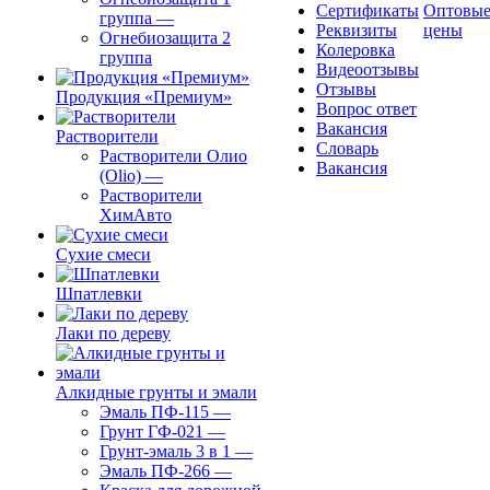
Сертификаты
Оптовы
группа
—
Реквизиты
цены
Огнебиозащита 2
Колеровка
группа
Видеоотзывы
Отзывы
Продукция «Премиум»
Вопрос ответ
Вакансия
Растворители
Словарь
Растворители Олио
Вакансия
(Olio)
—
Растворители
ХимАвто
Сухие смеси
Шпатлевки
Лаки по дереву
Алкидные грунты и эмали
Эмаль ПФ-115
—
Грунт ГФ-021
—
Грунт-эмаль 3 в 1
—
Эмаль ПФ-266
—