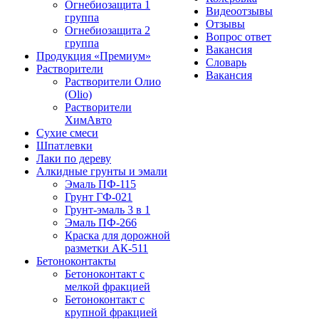
Огнебиозащита 1
Видеоотзывы
группа
Отзывы
Огнебиозащита 2
Вопрос ответ
группа
Вакансия
Продукция «Премиум»
Словарь
Растворители
Вакансия
Растворители Олио
(Olio)
Растворители
ХимАвто
Сухие смеси
Шпатлевки
Лаки по дереву
Алкидные грунты и эмали
Эмаль ПФ-115
Грунт ГФ-021
Грунт-эмаль 3 в 1
Эмаль ПФ-266
Краска для дорожной
разметки АК-511
Бетоноконтакты
Бетоноконтакт с
мелкой фракцией
Бетоноконтакт с
крупной фракцией