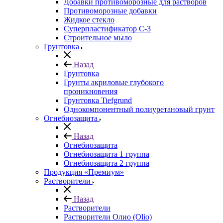
Добавки противоморозные для растворов
Противоморозные добавки
Жидкое стекло
Суперпластификатор С-3
Строительное мыло
Грунтовка
Назад
Грунтовка
Грунты акриловые глубокого
проникновения
Грунтовка Tiefgrund
Однокомпонентный полиуретановый грунт
Огнебиозащита
Назад
Огнебиозащита
Огнебиозащита 1 группа
Огнебиозащита 2 группа
Продукция «Премиум»
Растворители
Назад
Растворители
Растворители Олио (Olio)