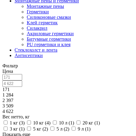
Монтажные пены и герметики
Монтажные пены
Герметики
Силиконовые смазки
Клей герметик
Силакрил
Акриловые герметики
Битумные герметики
PU герметики и клея
Стеклохолст и лента
Антисептики
Фильтр
Цена
171
1 284
2 397
3 509
4 622
Вес нетто, кг
1 кг (
3
)
10 кг (
4
)
10 л (
1
)
20 кг (
1
)
3 кг (
1
)
5 кг (
2
)
5 л (
2
)
9 л (
1
)
Показать еще