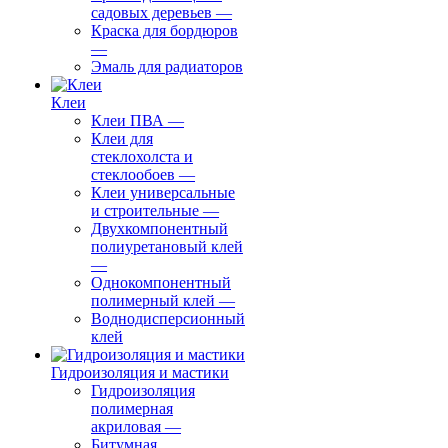
садовых деревьев
—
⁠Краска для бордюров
—
Эмаль для радиаторов
Клеи
Клеи ПВА
—
Клеи для
стеклохолста и
стеклообоев
—
Клеи универсальные
и строительные
—
Двухкомпонентный
полиуретановый клей
—
Однокомпонентный
полимерный клей
—
Воднодисперсионный
клей
Гидроизоляция и мастики
Гидроизоляция
полимерная
акриловая
—
Битумная