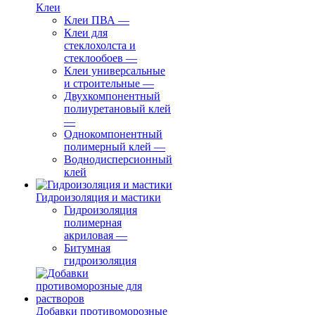
Клеи
Клеи ПВА
—
Клеи для
стеклохолста и
стеклообоев
—
Клеи универсальные
и строительные
—
Двухкомпонентный
полиуретановый клей
—
Однокомпонентный
полимерный клей
—
Воднодисперсионный
клей
Гидроизоляция и мастики
Гидроизоляция
полимерная
акриловая
—
Битумная
гидроизоляция
Добавки противоморозные