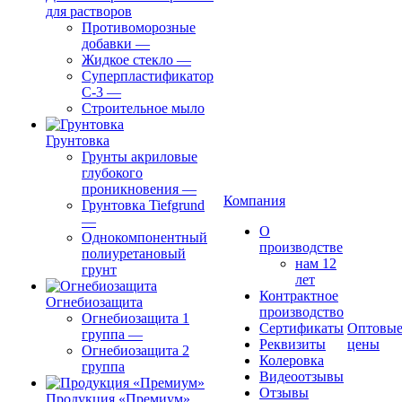
для растворов
Противоморозные
добавки
—
Жидкое стекло
—
Суперпластификатор
С-3
—
Строительное мыло
Грунтовка
Грунты акриловые
глубокого
проникновения
—
Компания
Грунтовка Tiefgrund
—
О
Однокомпонентный
производстве
полиуретановый
нам 12
грунт
лет
Контрактное
Огнебиозащита
производство
Огнебиозащита 1
Сертификаты
Оптовы
группа
—
Реквизиты
цены
Огнебиозащита 2
Колеровка
группа
Видеоотзывы
Отзывы
Продукция «Премиум»