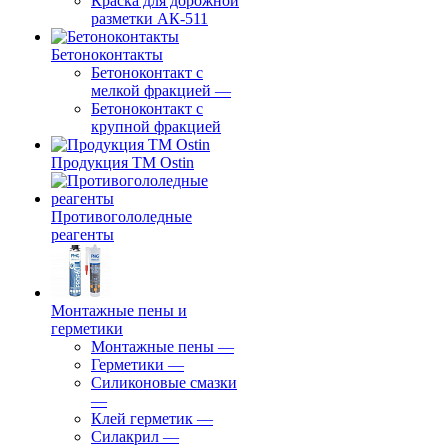
Краска для дорожной
разметки АК-511
Бетоноконтакты
Бетоноконтакт с
мелкой фракцией
—
Бетоноконтакт с
крупной фракцией
Продукция ТМ Ostin
Противогололедные
реагенты
Монтажные пены и
герметики
Монтажные пены
—
Герметики
—
Силиконовые смазки
—
Клей герметик
—
Силакрил
—