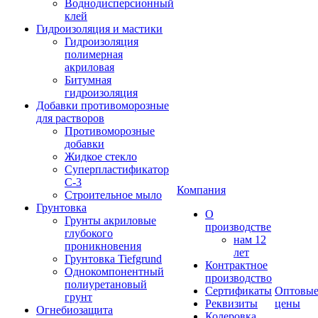
Воднодисперсионный
клей
Гидроизоляция и мастики
Гидроизоляция
полимерная
акриловая
Битумная
гидроизоляция
Добавки противоморозные
для растворов
Противоморозные
добавки
Жидкое стекло
Суперпластификатор
С-3
Компания
Строительное мыло
Грунтовка
О
Грунты акриловые
производстве
глубокого
нам 12
проникновения
лет
Грунтовка Tiefgrund
Контрактное
Однокомпонентный
производство
полиуретановый
Сертификаты
Оптовы
грунт
Реквизиты
цены
Огнебиозащита
Колеровка