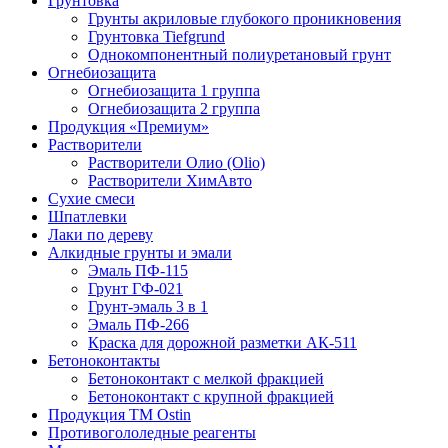
Грунтовка
Грунты акриловые глубокого проникновения
Грунтовка Tiefgrund
Однокомпонентный полиуретановый грунт
Огнебиозащита
Огнебиозащита 1 группа
Огнебиозащита 2 группа
Продукция «Премиум»
Растворители
Растворители Олио (Olio)
Растворители ХимАвто
Сухие смеси
Шпатлевки
Лаки по дереву
Алкидные грунты и эмали
Эмаль ПФ-115
Грунт ГФ-021
Грунт-эмаль 3 в 1
Эмаль ПФ-266
Краска для дорожной разметки АК-511
Бетоноконтакты
Бетоноконтакт с мелкой фракцией
Бетоноконтакт с крупной фракцией
Продукция ТМ Ostin
Противогололедные реагенты