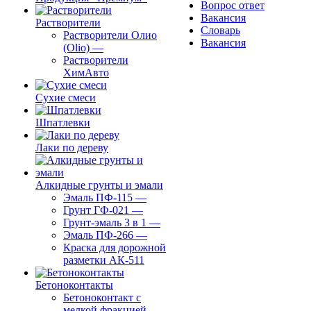
Вопрос ответ
Вакансия
Растворители
Словарь
Растворители Олио
Вакансия
(Olio)
—
Растворители
ХимАвто
Сухие смеси
Шпатлевки
Лаки по дереву
Алкидные грунты и эмали
Эмаль ПФ-115
—
Грунт ГФ-021
—
Грунт-эмаль 3 в 1
—
Эмаль ПФ-266
—
Краска для дорожной
разметки АК-511
Бетоноконтакты
Бетоноконтакт с
мелкой фракцией
—