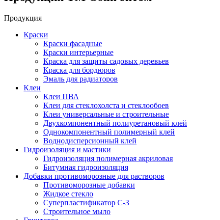
Продукция
Краски
Краски фасадные
Краски интерьерные
Краска для защиты садовых деревьев
⁠Краска для бордюров
Эмаль для радиаторов
Клеи
Клеи ПВА
Клеи для стеклохолста и стеклообоев
Клеи универсальные и строительные
Двухкомпонентный полиуретановый клей
Однокомпонентный полимерный клей
Воднодисперсионный клей
Гидроизоляция и мастики
Гидроизоляция полимерная акриловая
Битумная гидроизоляция
Добавки противоморозные для растворов
Противоморозные добавки
Жидкое стекло
Суперпластификатор С-3
Строительное мыло