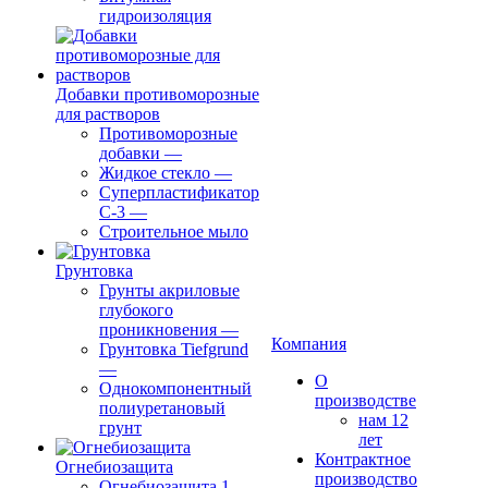
гидроизоляция
Добавки противоморозные
для растворов
Противоморозные
добавки
—
Жидкое стекло
—
Суперпластификатор
С-3
—
Строительное мыло
Грунтовка
Грунты акриловые
глубокого
проникновения
—
Компания
Грунтовка Tiefgrund
—
О
Однокомпонентный
производстве
полиуретановый
нам 12
грунт
лет
Контрактное
Огнебиозащита
производство
Огнебиозащита 1