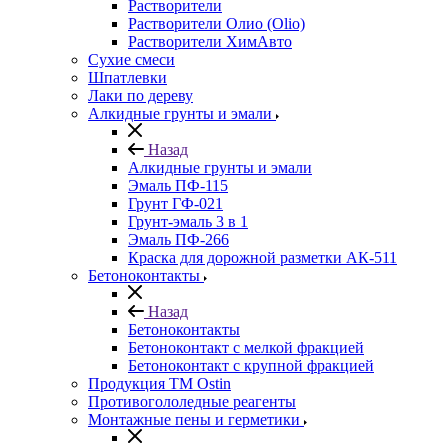
Растворители
Растворители Олио (Olio)
Растворители ХимАвто
Сухие смеси
Шпатлевки
Лаки по дереву
Алкидные грунты и эмали
Назад
Алкидные грунты и эмали
Эмаль ПФ-115
Грунт ГФ-021
Грунт-эмаль 3 в 1
Эмаль ПФ-266
Краска для дорожной разметки АК-511
Бетоноконтакты
Назад
Бетоноконтакты
Бетоноконтакт с мелкой фракцией
Бетоноконтакт с крупной фракцией
Продукция ТМ Ostin
Противогололедные реагенты
Монтажные пены и герметики