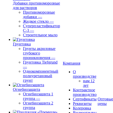
Добавки противоморозные
для растворов
Противоморозные
добавки
—
Жидкое стекло
—
Суперпластификатор
С-3
—
Строительное мыло
Грунтовка
Грунты акриловые
глубокого
проникновения
—
Грунтовка Tiefgrund
Компания
—
Однокомпонентный
О
полиуретановый
производстве
грунт
нам 12
лет
Огнебиозащита
Контрактное
Огнебиозащита 1
производство
группа
—
Сертификаты
Оптовы
Огнебиозащита 2
Реквизиты
цены
группа
Колеровка
Видеоотзывы