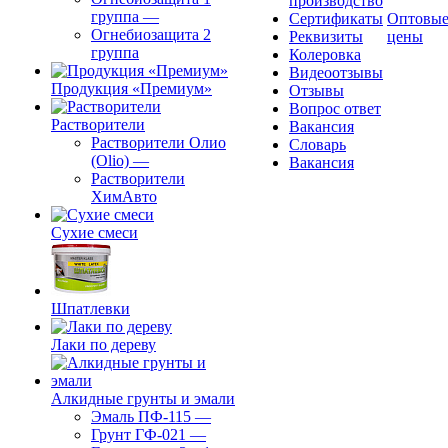
производство
группа
—
Сертификаты
Оптовы
Огнебиозащита 2
Реквизиты
цены
группа
Колеровка
Видеоотзывы
Продукция «Премиум»
Отзывы
Вопрос ответ
Растворители
Вакансия
Растворители Олио
Словарь
(Olio)
—
Вакансия
Растворители
ХимАвто
Сухие смеси
Шпатлевки
Лаки по дереву
Алкидные грунты и эмали
Эмаль ПФ-115
—
Грунт ГФ-021
—