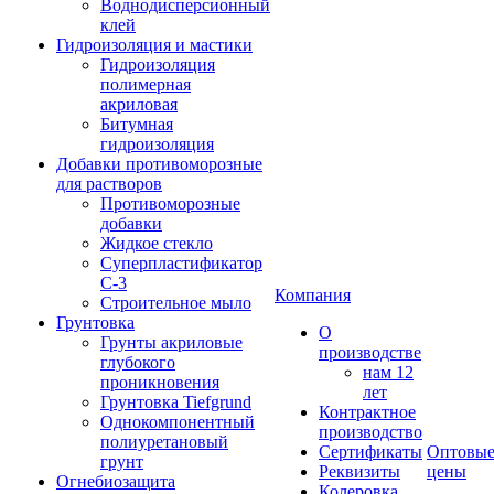
Воднодисперсионный
клей
Гидроизоляция и мастики
Гидроизоляция
полимерная
акриловая
Битумная
гидроизоляция
Добавки противоморозные
для растворов
Противоморозные
добавки
Жидкое стекло
Суперпластификатор
С-3
Компания
Строительное мыло
Грунтовка
О
Грунты акриловые
производстве
глубокого
нам 12
проникновения
лет
Грунтовка Tiefgrund
Контрактное
Однокомпонентный
производство
полиуретановый
Сертификаты
Оптовы
грунт
Реквизиты
цены
Огнебиозащита
Колеровка