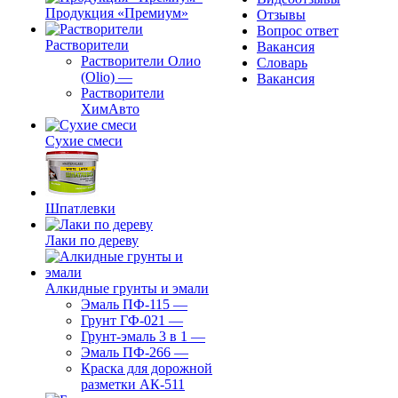
Продукция «Премиум»
Отзывы
Вопрос ответ
Растворители
Вакансия
Растворители Олио
Словарь
(Olio)
—
Вакансия
Растворители
ХимАвто
Сухие смеси
Шпатлевки
Лаки по дереву
Алкидные грунты и эмали
Эмаль ПФ-115
—
Грунт ГФ-021
—
Грунт-эмаль 3 в 1
—
Эмаль ПФ-266
—
Краска для дорожной
разметки АК-511