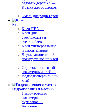
садовых деревьев
—
⁠Краска для бордюров
—
Эмаль для радиаторов
Клеи
Клеи ПВА
—
Клеи для
стеклохолста и
стеклообоев
—
Клеи универсальные
и строительные
—
Двухкомпонентный
полиуретановый клей
—
Однокомпонентный
полимерный клей
—
Воднодисперсионный
клей
Гидроизоляция и мастики
Гидроизоляция
полимерная
акриловая
—
Битумная