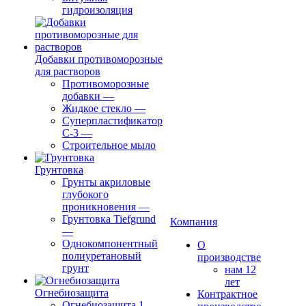
гидроизоляция
Добавки противоморозные
для растворов
Противоморозные
добавки
—
Жидкое стекло
—
Суперпластификатор
С-3
—
Строительное мыло
Грунтовка
Грунты акриловые
глубокого
проникновения
—
Грунтовка Tiefgrund
Компания
—
Однокомпонентный
О
полиуретановый
производстве
грунт
нам 12
лет
Огнебиозащита
Контрактное
Огнебиозащита 1