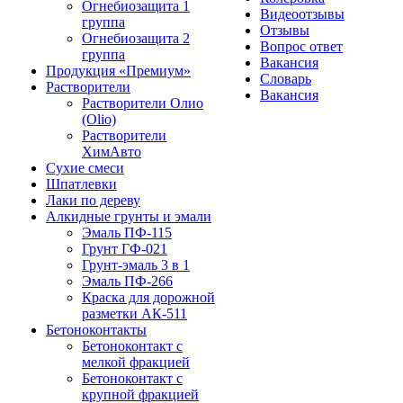
Огнебиозащита 1
Видеоотзывы
группа
Отзывы
Огнебиозащита 2
Вопрос ответ
группа
Вакансия
Продукция «Премиум»
Словарь
Растворители
Вакансия
Растворители Олио
(Olio)
Растворители
ХимАвто
Сухие смеси
Шпатлевки
Лаки по дереву
Алкидные грунты и эмали
Эмаль ПФ-115
Грунт ГФ-021
Грунт-эмаль 3 в 1
Эмаль ПФ-266
Краска для дорожной
разметки АК-511
Бетоноконтакты
Бетоноконтакт с
мелкой фракцией
Бетоноконтакт с
крупной фракцией